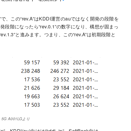
, rev.A”で、この“rev.A”はKDDI運営のauではなく開発の段階を
の開発段階になったら“rev.0.1”の数字になり、構想が固まっ
や“rev.1.3”と進みます。つまり、この“rev.A”は初期段階と
nQ 5G A001LGより
DI(au)向けは“kddi_jp”、SoftBank向け