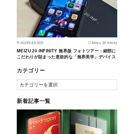
2023年8月30日
Meizu 20 Infinity
MEIZU 20 INFINITY 無界版 フォトツアー：細部に
こだわりが詰まった意欲的な「無界美学」デバイス
カテゴリー
カ
テ
ゴ
新着記事一覧
リ
ー