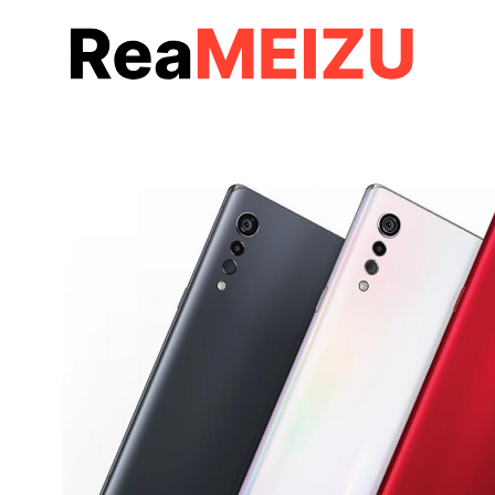
コ
ン
テ
ン
ツ
へ
移
動