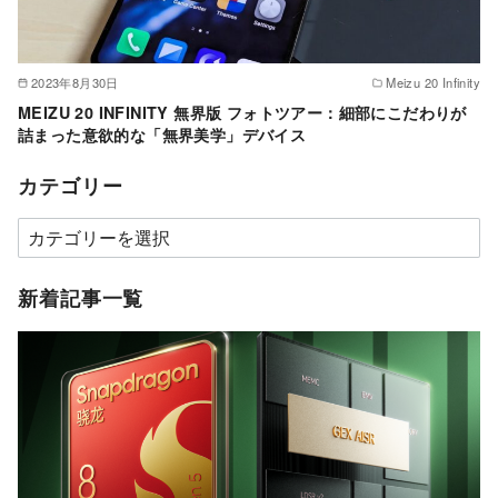
2023年8月30日
Meizu 20 Infinity
MEIZU 20 INFINITY 無界版 フォトツアー：細部にこだわりが
詰まった意欲的な「無界美学」デバイス
カテゴリー
カ
テ
ゴ
新着記事一覧
リ
ー