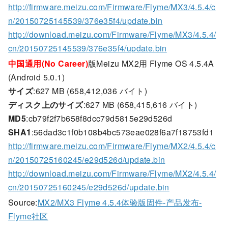
http://firmware.meizu.com/Firmware/Flyme/MX3/4.5.4/c
n/20150725145539/376e35f4/update.bin
http://download.meizu.com/Firmware/Flyme/MX3/4.5.4/
cn/20150725145539/376e35f4/update.bin
中国通用(No Career)
版Meizu MX2用 Flyme OS 4.5.4A
(Android 5.0.1)
サイズ
:627 MB (658,412,036 バイト)
ディスク上のサイズ
:627 MB (658,415,616 バイト)
MD5
:cb79f2f7b658f8dcc79d5815e29d526d
SHA1
:56dad3c1f0b108b4bc573eae028f6a7f18753fd1
http://firmware.meizu.com/Firmware/Flyme/MX2/4.5.4/c
n/20150725160245/e29d526d/update.bin
http://download.meizu.com/Firmware/Flyme/MX2/4.5.4/
cn/20150725160245/e29d526d/update.bin
Source:
MX2/MX3 Flyme 4.5.4体验版固件-产品发布-
Flyme社区