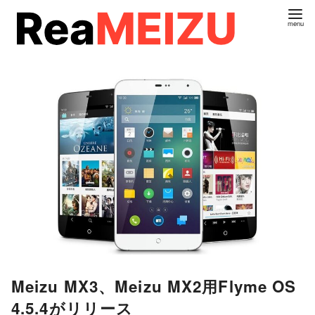
コ
ン
テ
ン
ツ
へ
移
動
Meizu MX3、Meizu MX2用Flyme OS
4.5.4がリリース