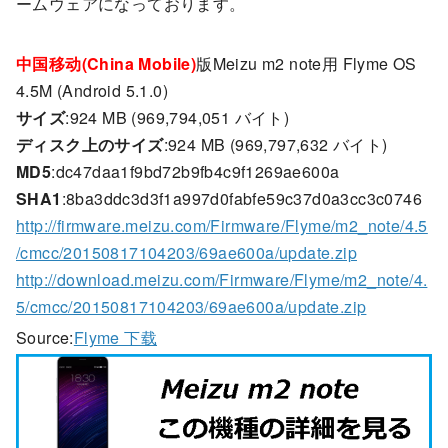
ームウェアになっております。
中国移动(China Mobile)
版Meizu m2 note用 Flyme OS
4.5M (Android 5.1.0)
サイズ
:924 MB (969,794,051 バイト)
ディスク上のサイズ
:924 MB (969,797,632 バイト)
MD5
:dc47daa1f9bd72b9fb4c9f1269ae600a
SHA1
:8ba3ddc3d3f1a997d0fabfe59c37d0a3cc3c0746
http://firmware.meizu.com/Firmware/Flyme/m2_note/4.5
/cmcc/20150817104203/69ae600a/update.zip
http://download.meizu.com/Firmware/Flyme/m2_note/4.
5/cmcc/20150817104203/69ae600a/update.zip
Source:
Flyme 下载