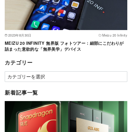
2023年8月30日
Meizu 20 Infinity
MEIZU 20 INFINITY 無界版 フォトツアー：細部にこだわりが
詰まった意欲的な「無界美学」デバイス
カテゴリー
カ
テ
ゴ
新着記事一覧
リ
ー