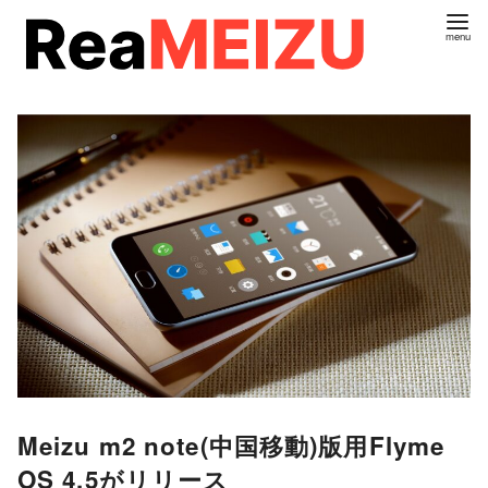
コ
ン
テ
ン
ツ
へ
移
動
Meizu m2 note(中国移動)版用Flyme
OS 4.5がリリース