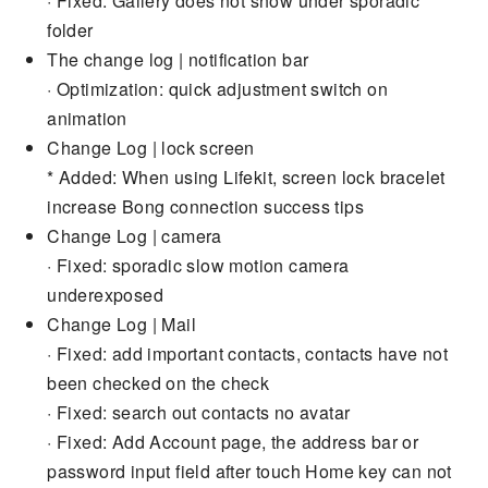
· Fixed: Gallery does not show under sporadic
folder
The change log | notification bar
· Optimization: quick adjustment switch on
animation
Change Log | lock screen
* Added: When using Lifekit, screen lock bracelet
increase Bong connection success tips
Change Log | camera
· Fixed: sporadic slow motion camera
underexposed
Change Log | Mail
· Fixed: add important contacts, contacts have not
been checked on the check
· Fixed: search out contacts no avatar
· Fixed: Add Account page, the address bar or
password input field after touch Home key can not