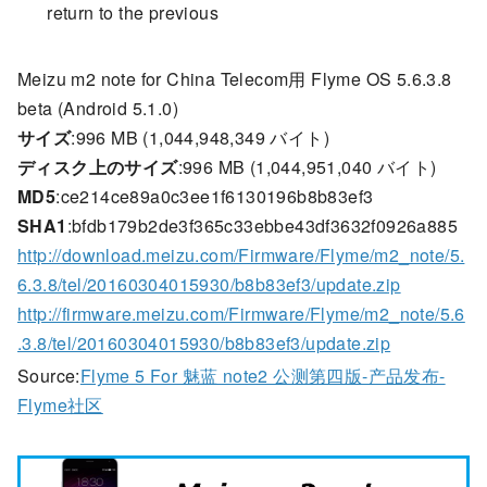
return to the previous
Meizu m2 note for China Telecom用 Flyme OS 5.6.3.8
beta (Android 5.1.0)
サイズ
:996 MB (1,044,948,349 バイト)
ディスク上のサイズ
:996 MB (1,044,951,040 バイト)
MD5
:ce214ce89a0c3ee1f6130196b8b83ef3
SHA1
:bfdb179b2de3f365c33ebbe43df3632f0926a885
http://download.meizu.com/Firmware/Flyme/m2_note/5.
6.3.8/tel/20160304015930/b8b83ef3/update.zip
http://firmware.meizu.com/Firmware/Flyme/m2_note/5.6
.3.8/tel/20160304015930/b8b83ef3/update.zip
Source:
Flyme 5 For 魅蓝 note2 公测第四版-产品发布-
Flyme社区