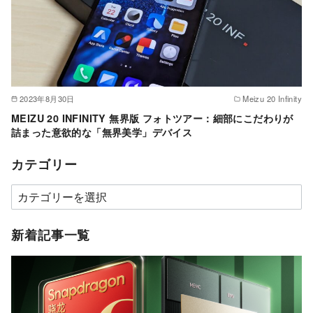
2023年8月30日
Meizu 20 Infinity
MEIZU 20 INFINITY 無界版 フォトツアー：細部にこだわりが
詰まった意欲的な「無界美学」デバイス
カテゴリー
カ
テ
ゴ
新着記事一覧
リ
ー