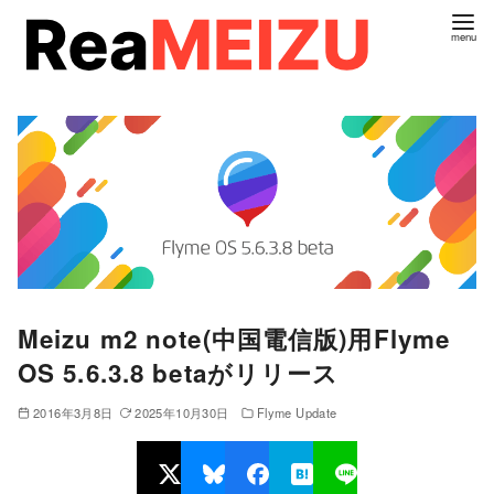
コ
ン
テ
ン
ツ
へ
移
動
Meizu m2 note(中国電信版)用Flyme
OS 5.6.3.8 betaがリリース
2016年3月8日
2025年10月30日
Flyme Update