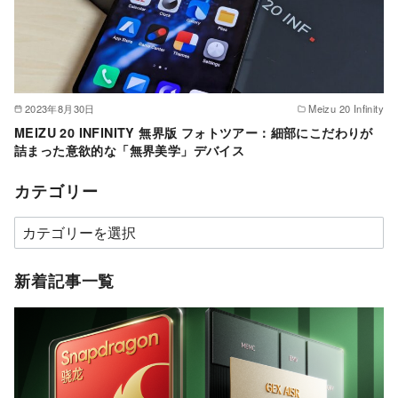
2023年8月30日
Meizu 20 Infinity
MEIZU 20 INFINITY 無界版 フォトツアー：細部にこだわりが
詰まった意欲的な「無界美学」デバイス
カテゴリー
カ
テ
ゴ
新着記事一覧
リ
ー