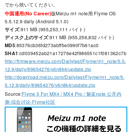
でから焼いてください。
中国通用(No Career)
版Meizu m1 note用 Flyme OS
5.5.12.9 daily (Android 5.1.0)
サイズ
:911 MB (955,253,111 バイト)
ディスク上のサイズ
:911 MB (955,256,832 バイト)
MD5
:85376cb36fd273abff5e0990f7b61ac0
SHA1
:cd039452ab21a17276e42f986551c1f081362c7b
http://firmware.meizu.com/Dailytest/Flyme/m1_note/5.5.
12.9/daily/89654276/v6n8k4/update.zip
http://download.meizu.com/Dailytest/Flyme/m1_note/5.
5.12.9/daily/89654276/v6n8k4/update.zip
Source:
Flyme 5 For MX4 / MX4 Pro / 魅蓝note 公开内
测-综合讨论-Flyme社区