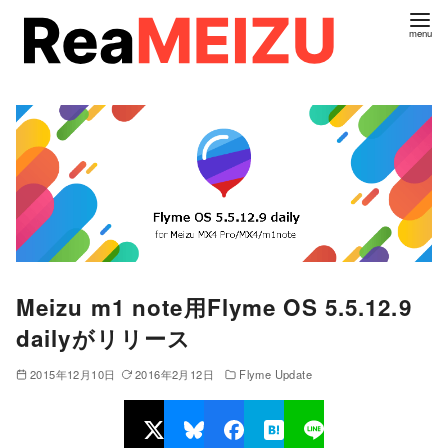
コ
ン
テ
ン
ツ
へ
移
動
Meizu m1 note用Flyme OS 5.5.12.9
dailyがリリース
2015年12月10日
2016年2月12日
Flyme Update