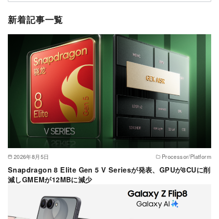
テ
ゴ
新着記事一覧
リ
ー
2026年8月5日
Processor/Platform
Snapdragon 8 Elite Gen 5 V Seriesが発表、GPUが8CUに削
減しGMEMが12MBに減少