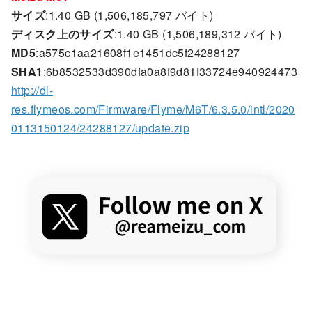
サイズ
:1.40 GB (1,506,185,797 バイト)
ディスク上のサイズ
:1.40 GB (1,506,189,312 バイト)
MD5
:a575c1aa21608f1e1451dc5f24288127
SHA1
:6b8532533d390dfa0a8f9d81f33724e940924473
http://dl-
res.flymeos.com/Firmware/Flyme/M6T/6.3.5.0/intl/2020
0113150124/24288127/update.zip