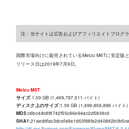
注：当サイトは広告およびアフィリエイトプログ
国際市場向けに販売されているMeizu M6Tに安定版となるF
リリース日は2019年7月9日。
Meizu M6T
サイズ
:1.39 GB (1,499,797,511 バイト)
ディスク上のサイズ
:1.39 GB (1,499,856,896 バイト)
MD5
:c6bc4dc8f8742f55c96e94ac2d5839c0
SHA1
:21aeddfac3dcefa9a1d63f88fe2d408d2b0b5ce
http://dl-res.flymeos.com/Firmware/Flyme/M6T/6.3.