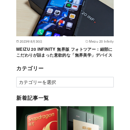
2023年8月30日
Meizu 20 Infinity
MEIZU 20 INFINITY 無界版 フォトツアー：細部に
こだわりが詰まった意欲的な「無界美学」デバイス
カテゴリー
カ
テ
ゴ
新着記事一覧
リ
ー