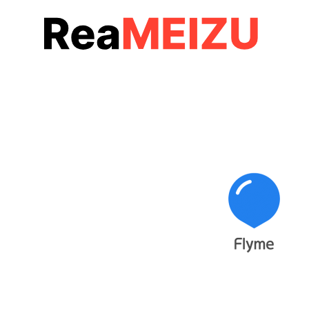
コ
ン
テ
ン
ツ
へ
移
動