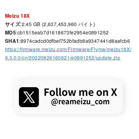
Meizu 18X
サイズ
:2.45 GB (2,637,453,960 バイト)
MD5
:cb1515eab7d1618673fe2954e0891252
SHA1
:8974cadcd0dfbef752bfadb8a9347441d8aafcb6
https://firmware.meizu.com/Firmware/Flyme/meizu18X/
9.3.0.0/cn/20220826160621/e0891252/update.zip