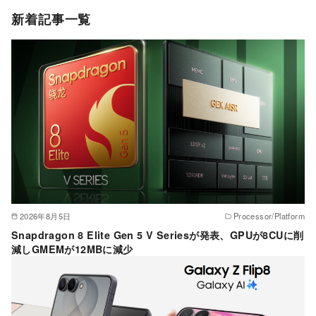
ゴ
新着記事一覧
リ
ー
2026年8月5日
Processor/Platform
Snapdragon 8 Elite Gen 5 V Seriesが発表、GPUが8CUに削
減しGMEMが12MBに減少