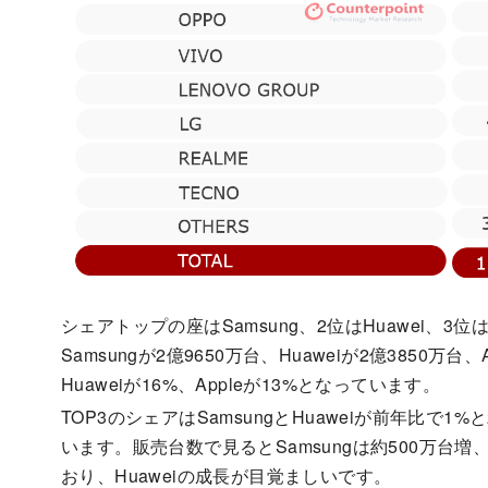
シェアトップの座はSamsung、2位はHuawei、3
Samsungが2億9650万台、Huaweiが2億3850万台
Huaweiが16%、Appleが13%となっています。
TOP3のシェアはSamsungとHuaweiが前年比で1
います。販売台数で見るとSamsungは約500万台増、Hu
おり、Huaweiの成長が目覚ましいです。