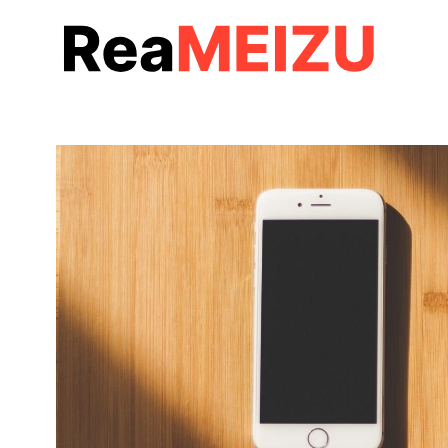
コ
ン
テ
ン
ツ
へ
移
動