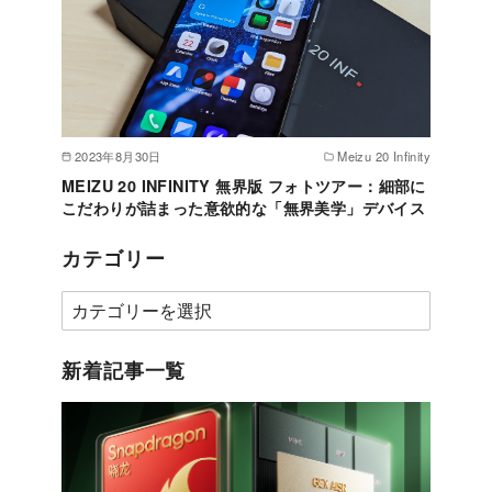
2023年8月30日
Meizu 20 Infinity
MEIZU 20 INFINITY 無界版 フォトツアー：細部に
こだわりが詰まった意欲的な「無界美学」デバイス
カテゴリー
カ
テ
ゴ
新着記事一覧
リ
ー