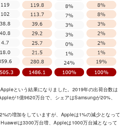
位はAppleという結果になりました。2019年の出荷台数は
、Appleが1億9620万台で、シェアはSamsungが20%、
%と2%の増加をしていますが、Appleは1%の減少となって
aweiは3300万台増、Appleは1000万台減となって