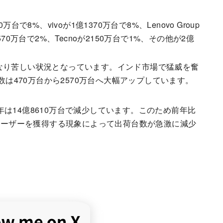
万台で8%、vivoが1億1370万台で8%、Lenovo Group
2570万台で2%、Tecnoが2150万台で1%、その他が2億
なり苦しい状況となっています。インド市場で猛威を奮
数は470万台から2570万台へ大幅アップしています。
19年は14億8610万台で減少しています。このため前年比
のユーザーを獲得する現象によって出荷台数が急激に減少