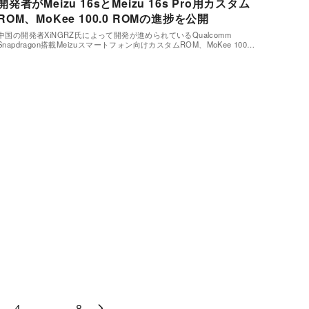
開発者がMeizu 16sとMeizu 16s Pro用カスタム
ROM、MoKee 100.0 ROMの進捗を公開
中国の開発者XiNGRZ氏によって開発が進められているQualcomm
Snapdragon搭載Meizuスマートフォン向けカスタムROM、MoKee 100…
4
…
8