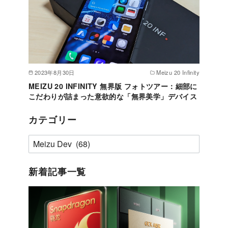
2023年8月30日
Meizu 20 Infinity
MEIZU 20 INFINITY 無界版 フォトツアー：細部に
こだわりが詰まった意欲的な「無界美学」デバイス
カテゴリー
カ
テ
ゴ
新着記事一覧
リ
ー