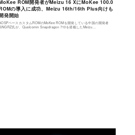
MoKee ROM開発者がMeizu 16 XにMoKee 100.0
ROMの導入に成功、Meizu 16th/16th Plus向けも
開発開始
AOSPベースカスタムROMのMoKee ROMを開発している中国の開発者
XiNGRZ氏が、Qualcomm Snapdragon 710を搭載したMeizu…