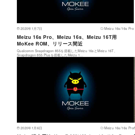
2020年1月7日
Meizu 16s/16s Pro
Meizu 16s Pro、Meizu 16s、Meizu 16T用
MoKee ROM、リリース間近
Qualcomm Snapdragon 855を搭載したMeizu 16sとMeizu 16T、
Snapdragon 855 Plusを搭載したMeizu 1…
2020年1月6日
Meizu 16s/16s Pro