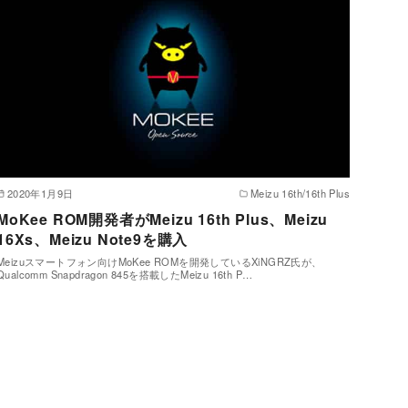
2020年1月9日
Meizu 16th/16th Plus
MoKee ROM開発者がMeizu 16th Plus、Meizu
16Xs、Meizu Note9を購入
Meizuスマートフォン向けMoKee ROMを開発しているXiNGRZ氏が、
Qualcomm Snapdragon 845を搭載したMeizu 16th P…