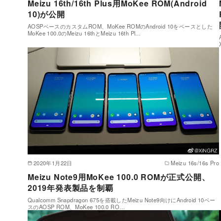
Meizu 16th/16th Plus用MoKee ROM(Android
10)が公開
AOSPベースのカスタムROM、MoKee ROMのAndroid 10をベースとした
MoKee 100.0のMeizu 16thとMeizu 16th Pl…
2020年1月22日
Meizu 16s/16s Pro
Meizu Note9用MoKee 100.0 ROMが正式公開、
2019年発表製品を制覇
Qualcomm Snapdragon 675を搭載したMeizu Note9向けにAndroid 10ベー
スのAOSP ROM、MoKee 100.0 RO…