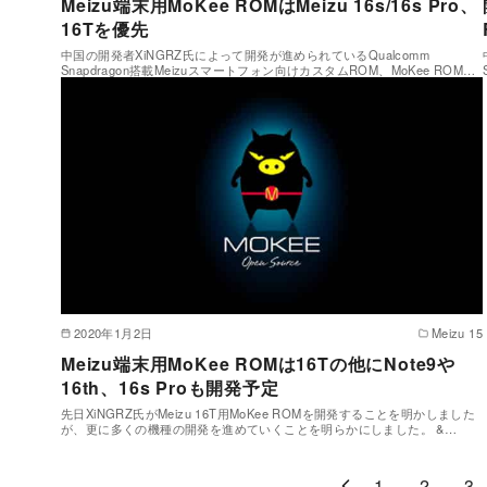
Meizu端末用MoKee ROMはMeizu 16s/16s Pro、
16Tを優先
中国の開発者XiNGRZ氏によって開発が進められているQualcomm
Snapdragon搭載Meizuスマートフォン向けカスタムROM、MoKee ROM…
2020年1月2日
Meizu 15
Meizu端末用MoKee ROMは16Tの他にNote9や
16th、16s Proも開発予定
先日XiNGRZ氏がMeizu 16T用MoKee ROMを開発することを明かしました
が、更に多くの機種の開発を進めていくことを明らかにしました。 &…
1
2
3