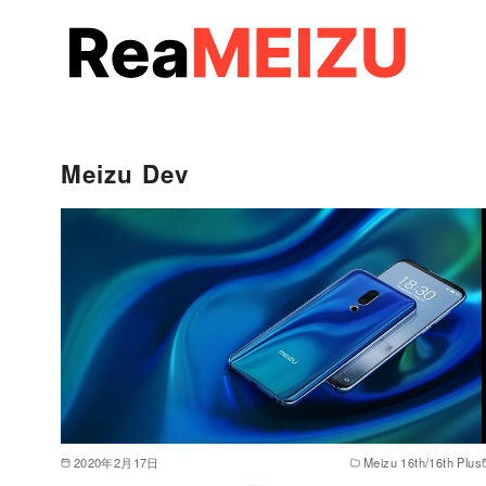
コ
ン
テ
ン
ツ
へ
Meizu Dev
移
動
2020年2月17日
Meizu 16th/16th Plus