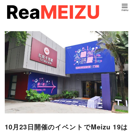
コ
ン
テ
ン
ツ
へ
移
動
10月23日開催のイベントでMeizu 19は