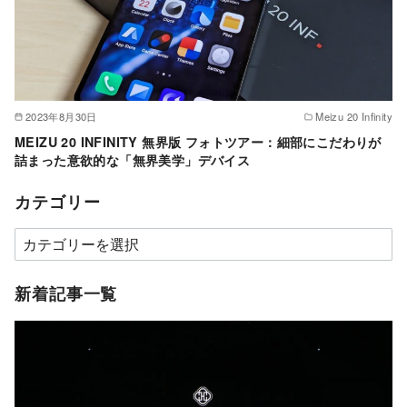
2023年8月30日
Meizu 20 Infinity
MEIZU 20 INFINITY 無界版 フォトツアー：細部にこだわりが
詰まった意欲的な「無界美学」デバイス
カテゴリー
カ
テ
ゴ
新着記事一覧
リ
ー