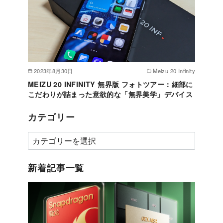
2023年8月30日
Meizu 20 Infinity
MEIZU 20 INFINITY 無界版 フォトツアー：細部に
こだわりが詰まった意欲的な「無界美学」デバイス
カテゴリー
カ
テ
ゴ
新着記事一覧
リ
ー