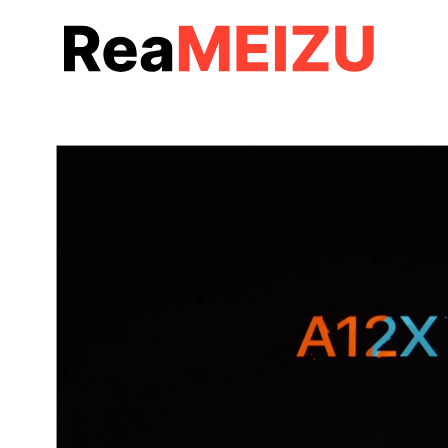
コ
ン
テ
ン
ツ
へ
移
動